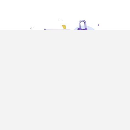
アスクルエージェント
仕事場とくらしと地球の 明 ( あ ) 日 ( す ) に
「うれしい」を届け続ける。